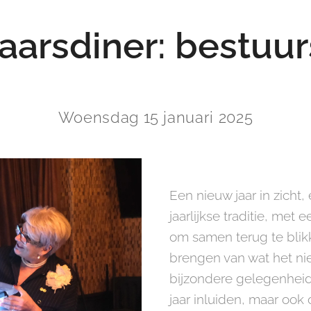
aarsdiner: bestuur
Woensdag 15 januari 2025
Een nieuw jaar in zicht,
jaarlijkse traditie, met
om samen terug te blik
brengen van wat het nieu
bijzondere gelegenheid
jaar inluiden, maar ook