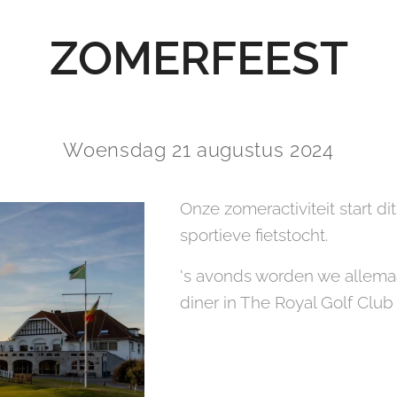
ZOMERFEEST
Woensdag 21 augustus 2024
Onze zomeractiviteit start d
sportieve fietstocht.
‘s avonds worden we allemaa
diner in The Royal Golf Club